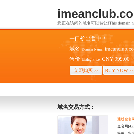
imeanclub.c
您正在访问的域名可以转让!This domain name i
一口价出售中！
域名
imeanclub.c
Domain Name:
售价
CNY 999.00
Listing Price:
立即购买
BUY NOW
>>
>>
域名交易方式：
通过金名网(
金名网(4
简单、安