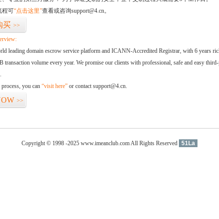
流程可
“点击这里”
查看或咨询support@4.cn。
购买
>>
erview:
orld leading domain escrow service platform and ICANN-Accredited Registrar, with 6 years ri
 transaction volume every year. We promise our clients with professional, safe and easy third-
.
d process, you can
“visit here”
or contact support@4.cn.
NOW
>>
Copyright © 1998 -2025 www.imeanclub.com All Rights Reserved
51La