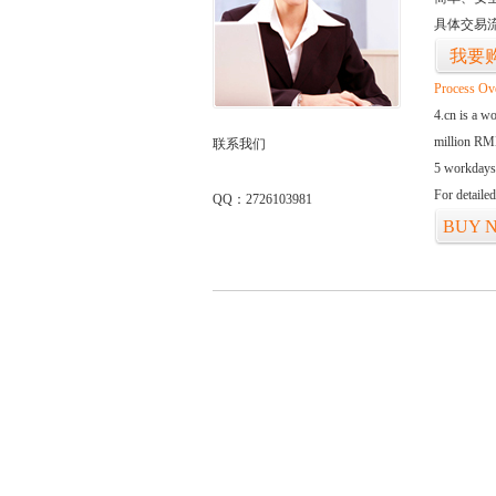
具体交易
我要
Process Ov
4.cn is a w
million RMB
联系我们
5 workdays
For detaile
QQ：2726103981
BUY 