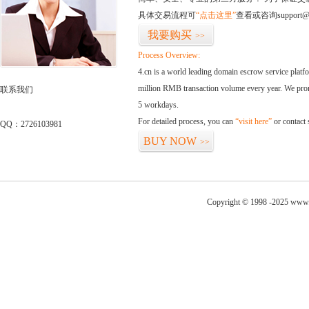
具体交易流程可
“点击这里”
查看或咨询support@
我要购买
>>
Process Overview:
4.cn is a world leading domain escrow service plat
million RMB transaction volume every year. We promi
联系我们
5 workdays.
For detailed process, you can
“visit here”
or contact
QQ：2726103981
BUY NOW
>>
Copyright © 1998 -2025 www.