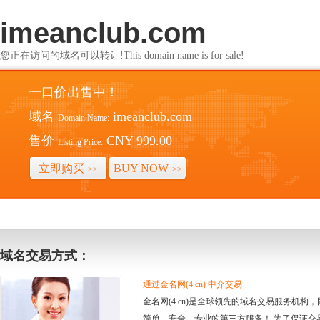
imeanclub.com
您正在访问的域名可以转让!This domain name is for sale!
一口价出售中！
域名
imeanclub.com
Domain Name:
售价
CNY 999.00
Listing Price:
立即购买
BUY NOW
>>
>>
域名交易方式：
通过金名网(4.cn) 中介交易
金名网(4.cn)是全球领先的域名交易服务机
简单、安全、专业的第三方服务！ 为了保证交