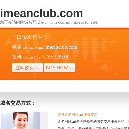
imeanclub.com
您正在访问的域名可以转让!This domain name is for sale!
一口价出售中！
域名
imeanclub.com
Domain Name:
售价
CNY 999.00
Listing Price:
立即购买
BUY NOW
>>
>>
域名交易方式：
通过金名网(4.cn) 中介交易
金名网(4.cn)是全球领先的域名交易服务机
简单、安全、专业的第三方服务！ 为了保证交