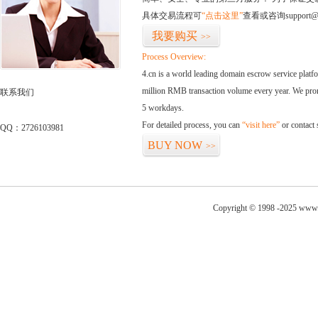
具体交易流程可
“点击这里”
查看或咨询support@
我要购买
>>
Process Overview:
4.cn is a world leading domain escrow service plat
million RMB transaction volume every year. We promi
联系我们
5 workdays.
For detailed process, you can
“visit here”
or contact
QQ：2726103981
BUY NOW
>>
Copyright © 1998 -2025 www.