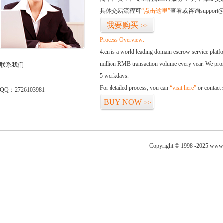
具体交易流程可
“点击这里”
查看或咨询support@
我要购买
>>
Process Overview:
4.cn is a world leading domain escrow service plat
million RMB transaction volume every year. We promi
联系我们
5 workdays.
For detailed process, you can
“visit here”
or contact
QQ：2726103981
BUY NOW
>>
Copyright © 1998 -2025 www.