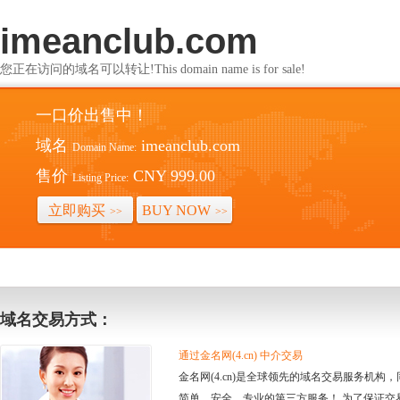
imeanclub.com
您正在访问的域名可以转让!This domain name is for sale!
一口价出售中！
域名
imeanclub.com
Domain Name:
售价
CNY 999.00
Listing Price:
立即购买
BUY NOW
>>
>>
域名交易方式：
通过金名网(4.cn) 中介交易
金名网(4.cn)是全球领先的域名交易服务机
简单、安全、专业的第三方服务！ 为了保证交