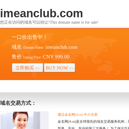
imeanclub.com
您正在访问的域名可以转让!This domain name is for sale!
一口价出售中！
域名
imeanclub.com
Domain Name:
售价
CNY 999.00
Listing Price:
立即购买
BUY NOW
>>
>>
域名交易方式：
通过金名网(4.cn) 中介交易
金名网(4.cn)是全球领先的域名交易服务机
简单、安全、专业的第三方服务！ 为了保证交