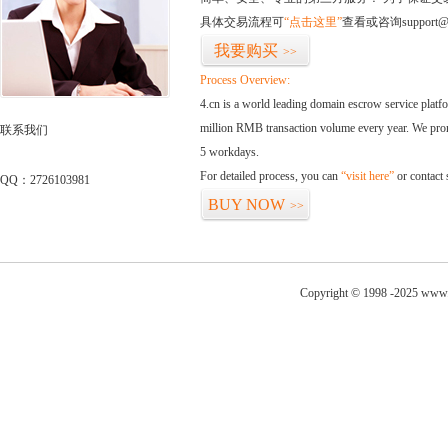
具体交易流程可
“点击这里”
查看或咨询support@
我要购买
>>
Process Overview:
4.cn is a world leading domain escrow service plat
million RMB transaction volume every year. We promi
联系我们
5 workdays.
For detailed process, you can
“visit here”
or contact
QQ：2726103981
BUY NOW
>>
Copyright © 1998 -2025 www.